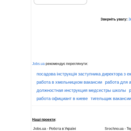
Зверніть увагу:
З
Jobs.ua
рекомендує переглянути:
посадова інструкція заступника директора з е
работа в хмельницком вакансии
работа для 
должностная инструкция медсестры школы
работа официант в киеве
тигельщик ваканси
Наші проекти
:
Jobs.ua
- Робота в Україні
Srochno.ua
- Те