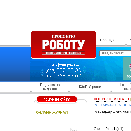
Про видання
Підписка на
Інтерв
КЗпП України
видання
стат
ІНТЕРВ'Ю ТА СТАТТІ
А ты сможешь стать
Менеджер – это спец
ОНЛАЙН ЖУРНАЛ
№7
Статті
0
по
1
(з
1
)