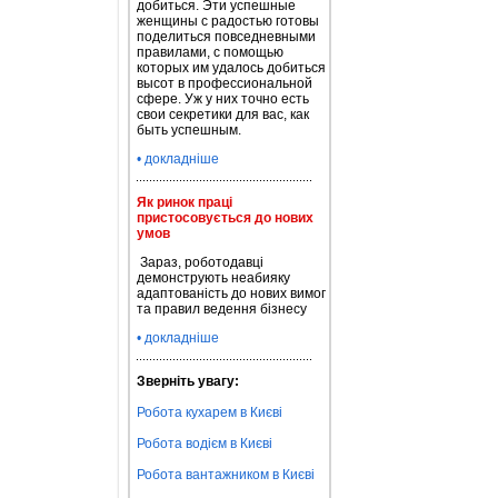
добиться. Эти успешные
женщины с радостью готовы
поделиться повседневными
правилами, с помощью
которых им удалось добиться
высот в профессиональной
сфере. Уж у них точно есть
свои секретики для вас, как
быть успешным.
• докладніше
Як ринок праці
пристосовується до нових
умов
Зараз, роботодавці
демонструють неабияку
адаптованість до нових вимог
та правил ведення бізнесу
• докладніше
Зверніть увагу:
Робота кухарем в Києві
Робота водієм в Києві
Робота вантажником в Києві