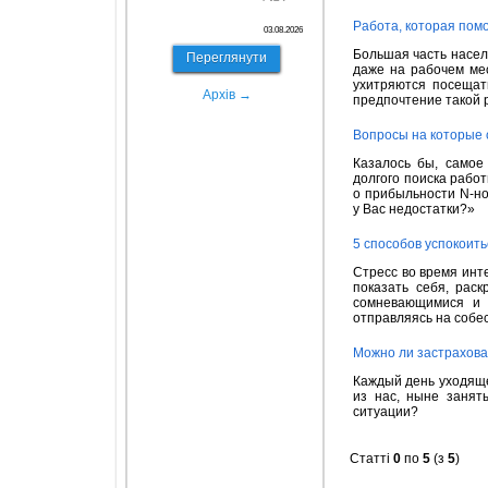
Работа, которая помо
03.08.2026
Большая часть насел
Переглянути
даже на рабочем мес
ухитряются посещат
Архів →
предпочтение такой 
Вопросы на которые 
Казалось бы, самое
долгого поиска работ
о прибыльности N-но
у Вас недостатки?»
5 способов успокоит
Стресс во время инт
показать себя, рас
сомневающимися и 
отправляясь на собе
Можно ли застрахова
Каждый день уходяще
из нас, ныне занят
ситуации?
Статті
0
по
5
(з
5
)