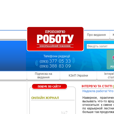
Про видання
Підписка на
Інтерв
КЗпП України
видання
стат
ІНТЕРВ'Ю ТА СТАТТІ
Надоела работа! Что
Наверное, практиче
ОНЛАЙН ЖУРНАЛ
вызывать что-то вро
относиться: к смене
по карьерной лестни
больше так продолжат
№7