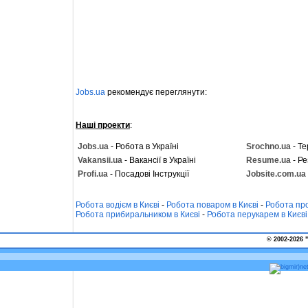
Jobs.ua
рекомендує переглянути:
Наші проекти
:
Jobs.ua
- Робота в Україні
Srochno.ua
- Те
Vakansii.ua
- Вакансії в Україні
Resume.ua
- Ре
Profi.ua
- Посадові Інструкції
Jobsite.com.ua
Робота водієм в Києві
-
Робота поваром в Києві
-
Робота про
Робота прибиральником в Києві
-
Робота перукарем в Києві
© 2002-2026