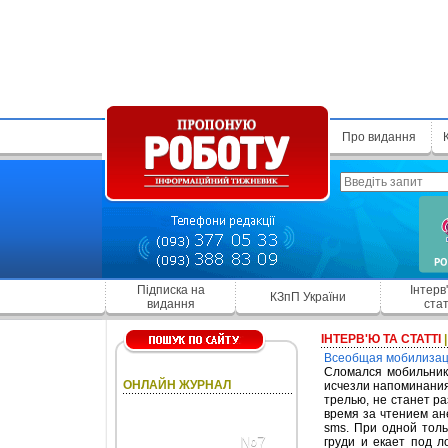
Про видання
Підписка на
Інтерв
КЗпП України
видання
стат
ІНТЕРВ'Ю ТА СТАТТІ
Всеобщая мобилиза
Сломался мобильник
ОНЛАЙН ЖУРНАЛ
исчезли напоминания
трелью, не станет р
время за чтением ан
sms. При одной тол
№7
груди и екает под л