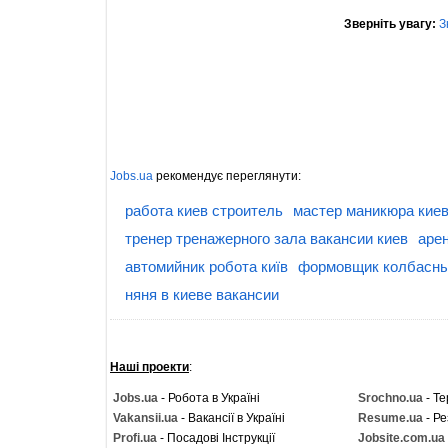
Зверніть увагу:
З
Jobs.ua
рекомендує переглянути:
работа киев строитель
мастер маникюра киев
тренер тренажерного зала вакансии киев
аре
автомийник робота київ
формовщик колбасны
няня в киеве вакансии
Наші проекти
:
Jobs.ua
- Робота в Україні
Srochno.ua
- Те
Vakansii.ua
- Вакансії в Україні
Resume.ua
- Ре
Profi.ua
- Посадові Інструкції
Jobsite.com.ua