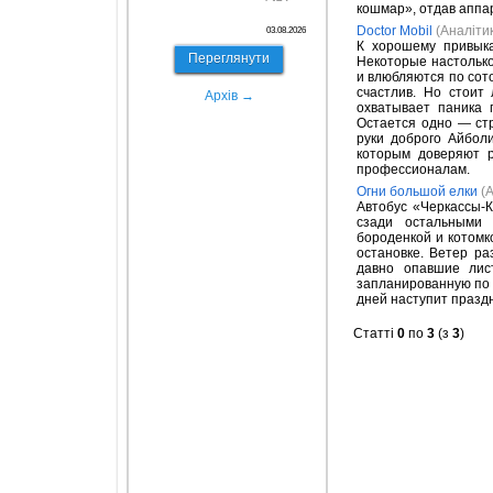
кошмар», отдав аппар
Doctor Mobil
(Аналіти
03.08.2026
К хорошему привык
Переглянути
Некоторые настолько
и влюбляются по сото
счастлив. Но стоит
Архів →
охватывает паника 
Остается одно — стр
руки доброго Айбол
которым доверяют 
профессионалам.
Огни большой елки
(
Автобус «Черкассы-
сзади остальными 
бороденкой и котомк
остановке. Ветер ра
давно опавшие лис
запланированную по 
дней наступит праздн
Статті
0
по
3
(з
3
)