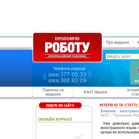
Про видання
Підписка на
Інтерв
КЗпП України
видання
стат
ІНТЕРВ'Ю ТА СТАТТІ
Влияние иностранн
№37 :: "Пропоную Роб
ОНЛАЙН ЖУРНАЛ
Уже довольно давн
иностранного языка.
целью их использова
№7