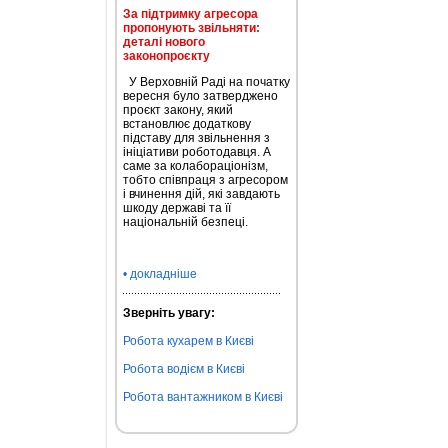
За підтримку агресора
пропонують звільняти:
деталі нового
законопроєкту
У Верховній Раді на початку
вересня було затверджено
проєкт закону, який
встановлює додаткову
підставу для звільнення з
ініціативи роботодавця. А
саме за колабораціонізм,
тобто співпраця з агресором
і вчинення дій, які завдають
шкоду державі та її
національній безпеці.
• докладніше
Зверніть увагу:
Робота кухарем в Києві
Робота водієм в Києві
Робота вантажником в Києві