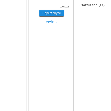
Статті
0
по
1
(з
1
)
03.08.2026
Переглянути
Архів →