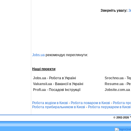
Зверніть увагу:
З
Jobs.ua
рекомендує переглянути:
Наші проекти
:
Jobs.ua
- Робота в Україні
Srochno.ua
- Те
Vakansii.ua
- Вакансії в Україні
Resume.ua
- Ре
Profi.ua
- Посадові Інструкції
Jobsite.com.ua
Робота водієм в Києві
-
Робота поваром в Києві
-
Робота про
Робота прибиральником в Києві
-
Робота перукарем в Києві
© 2002-2026