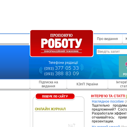
Про видання
Підписка на
Інтерв
КЗпП України
видання
стат
ІНТЕРВ'Ю ТА СТАТТІ
Наглядное пособие
(
Тщательно продум
ОНЛАЙН ЖУРНАЛ
предложений? Сост
Разработали эффекти
отчаивайтесь: при
презентации.
№7