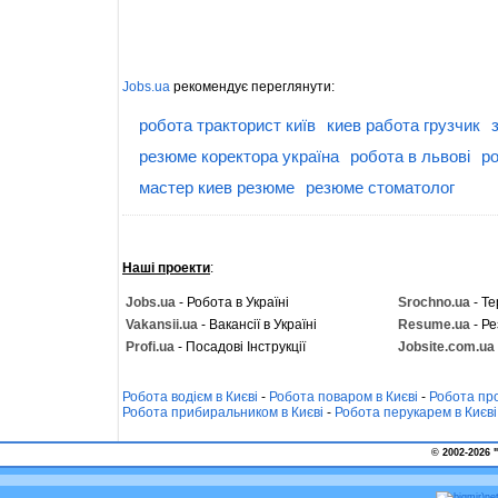
Jobs.ua
рекомендує переглянути:
робота тракторист київ
киев работа грузчик
резюме коректора україна
робота в львові
р
мастер киев резюме
резюме стоматолог
Наші проекти
:
Jobs.ua
- Робота в Україні
Srochno.ua
- Те
Vakansii.ua
- Вакансії в Україні
Resume.ua
- Ре
Profi.ua
- Посадові Інструкції
Jobsite.com.ua
Робота водієм в Києві
-
Робота поваром в Києві
-
Робота про
Робота прибиральником в Києві
-
Робота перукарем в Києві
© 2002-2026