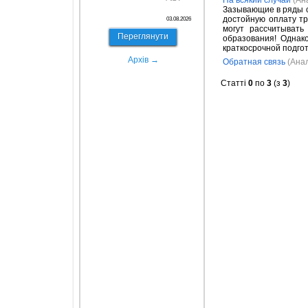
На всякий случай
(Ан
Зазывающие в ряды с
достойную оплату тр
03.08.2026
могут рассчитывать
Переглянути
образования! Однак
краткосрочной подго
Архів →
Обратная связь
(Анал
Статті
0
по
3
(з
3
)