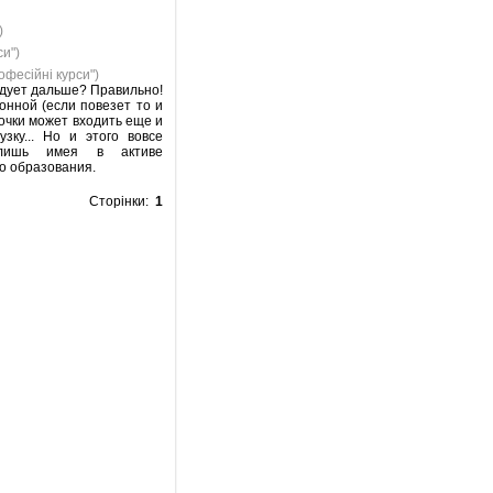
)
си")
офесійні курси")
едует дальше? Правильно!
онной (если повезет то и
точки может входить еще и
зку... Но и этого вовсе
 лишь имея в активе
о образования.
Сторінки:
1