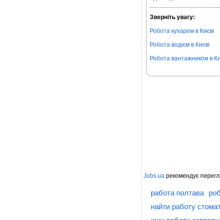
Зверніть увагу:
Робота кухарем в Києві
Робота водієм в Києві
Робота вантажником в Ки
Jobs.ua
рекомендує перегл
работа полтава
роб
найти работу стома