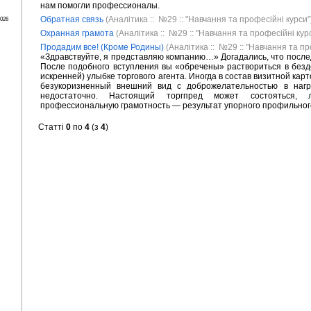
нам помогли профессионалы.
Обратная связь
(Аналітика :: №29 :: "Навчання та професійні курси"
2026
Охранная грамота
(Аналітика :: №29 :: "Навчання та професійні кур
Продадим все! (Кроме Родины)
(Аналітика :: №29 :: "Навчання та пр
«Здравствуйте, я представляю компанию…» Догадались, что посл
После подобного вступления вы «обречены» раствориться в безд
искренней) улыбке торгового агента. Иногда в состав визитной кар
безукоризненный внешний вид с доброжелательностью в нагру
недостаточно. Настоящий торгпред может состояться,
профессиональную грамотность — результат упорного профильног
Статті
0
по
4
(з
4
)