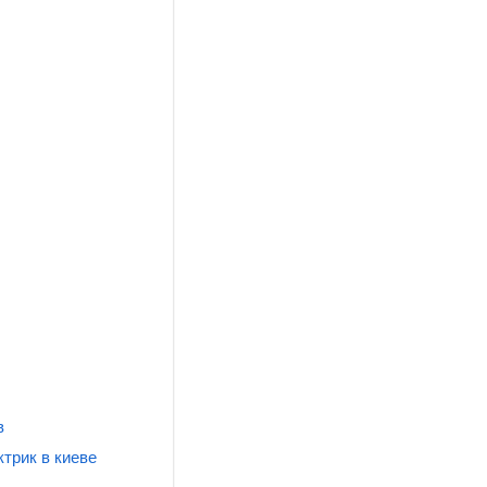
в
ктрик в киеве