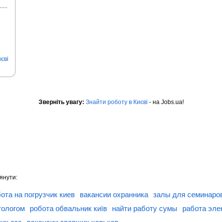
єві
Зверніть увагу:
Знайти роботу в Києві
- на Jobs.ua!
янути:
ота на погрузчик киев
вакансии охранника
залы для семинаро
тологом
робота обвальник київ
найти работу сумы
работа эле