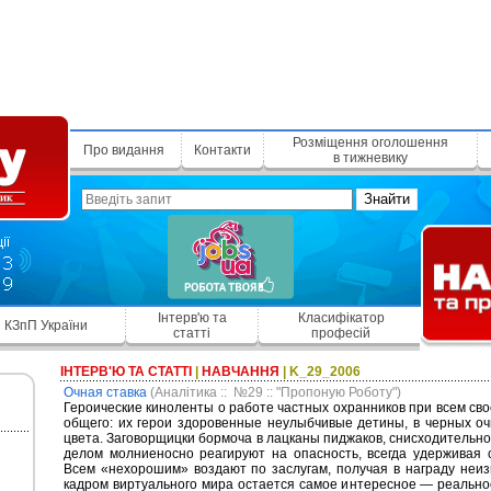
Розміщення оголошення
Про видання
Контакти
в тижневику
Знайти
Інтерв'ю та
Класифікатор
КЗпП України
статті
професій
ІНТЕРВ'Ю ТА СТАТТІ
|
НАВЧАННЯ
| K_29_2006
Очная ставка
(Аналітика :: №29 :: "Пропоную Роботу")
Героические киноленты о работе частных охранников при всем св
общего: их герои здоровенные неулыбчивые детины, в черных оч
цвета. Заговорщицки бормоча в лацканы пиджаков, снисходительно 
делом молниеносно реагируют на опасность, всегда удерживая 
Всем «нехорошим» воздают по заслугам, получая в награду неиз
кадром виртуального мира остается самое интересное — реальнос