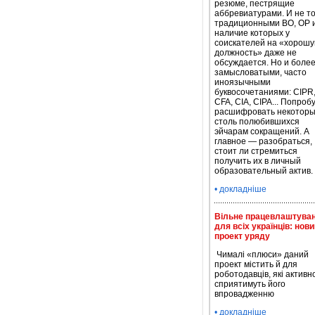
резюме, пестрящие
аббревиатурами. И не т
традиционными ВО, ОР и
наличие которых у
соискателей на «хорош
должность» даже не
обсуждается. Но и боле
замысловатыми, часто
иноязычными
буквосочетаниями: CIPR
CFA, CIA, CIPA... Попроб
расшифровать некоторы
столь полюбившихся
эйчарам сокращений. А
главное — разобраться,
стоит ли стремиться
получить их в личный
образовательный актив.
• докладніше
Вільне працевлаштува
для всіх українців: нов
проект уряду
Чималі «плюси» даний
проект містить й для
роботодавців, які активн
сприятимуть його
впровадженню
• докладніше