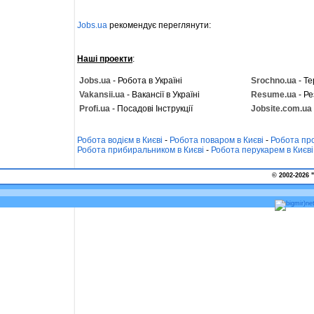
Jobs.ua
рекомендує переглянути:
Наші проекти
:
Jobs.ua
- Робота в Україні
Srochno.ua
- Те
Vakansii.ua
- Вакансії в Україні
Resume.ua
- Ре
Profi.ua
- Посадові Інструкції
Jobsite.com.ua
Робота водієм в Києві
-
Робота поваром в Києві
-
Робота про
Робота прибиральником в Києві
-
Робота перукарем в Києві
© 2002-2026