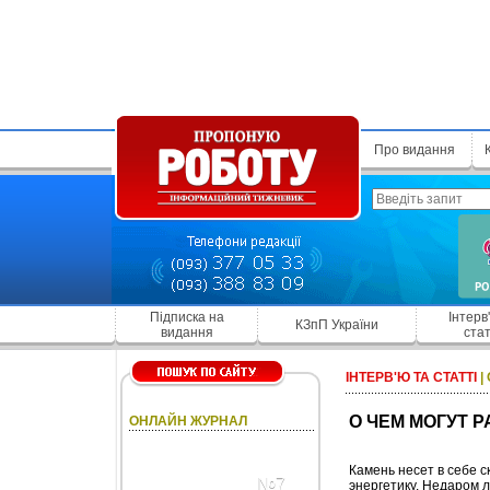
Про видання
Підписка на
Інтерв
КЗпП України
видання
стат
ІНТЕРВ'Ю ТА СТАТТІ
|
О ЧЕМ МОГУТ 
ОНЛАЙН ЖУРНАЛ
Камень несет в себе с
№7
энергетику. Недаром 