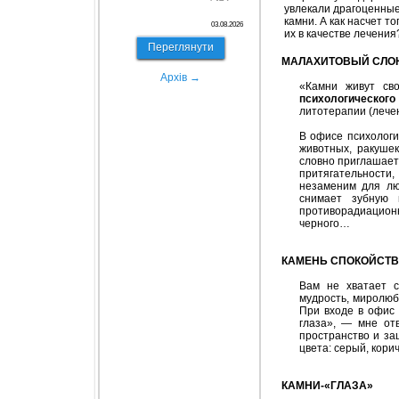
увлекали драгоценны
камни. А как насчет то
03.08.2026
их в качестве лечени
Переглянути
МАЛАХИТОВЫЙ СЛО
Архів →
«Камни живут св
психологического
литотерапии (лече
В офисе психологи
животных, ракуше
словно приглашает
притягательности
незаменим для лю
снимает зубную 
противорадиационн
черного…
КАМЕНЬ СПОКОЙСТ
Вам не хватает с
мудрость, миролюб
При входе в офис 
глаза», — мне от
пространство и за
цвета: cерый, кор
КАМНИ-«ГЛАЗА»