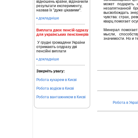
відношень країни, відзначили
может подарить 
результати експерименту,
незапятнанной бр
назвав їх "дуже цікавими".
высвобождать энер
чувства: страх, ре
• докладніше
кварц помогает осу
Минерал помогает
Виплата двох пенсій одразу
мысли, способст
для українських пенсіонерів
значимости. Но и т
У грудні громадяни України
отримають олдразу дві
пенсійні виплати
• докладніше
Зверніть увагу:
Робота кухарем в Києві
Робота водієм в Києві
Робота вантажником в Києві
Робота в Украї