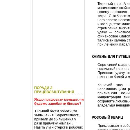
Тигровый глаз. А 
магическими свойс
своему названию 
тигра. С отблеска
него просто невоз
и кварца, этот мин
стремление выжить
удачу — основное
финансовое благоп
талисман камень ст
при лечении парали
КАМЕНЬ ДЛЯ ПУТЕШ
Серо-синий кварц с
соколиный глаз яв
Приносит удачу на
головных болей и 
Кошачий глаз — 
ПОРАДИ З
напоминающими ра
ПРАЦЕВЛАШТУВАННЯ
прилив сил. Возни
концентрации вни
Якщо працювати меньше, чи
сохранять любовь, 
будемо заробляти більше?
владельца невидим
Більший об’єм роботи, та
збільшення її ефективності,
РОЗОВЫЙ КВАРЦ
привели до збільшення у
рази прибутку компанії.
Приковывает к себе
Навіть у міністерстві робочих
занимающимся цели