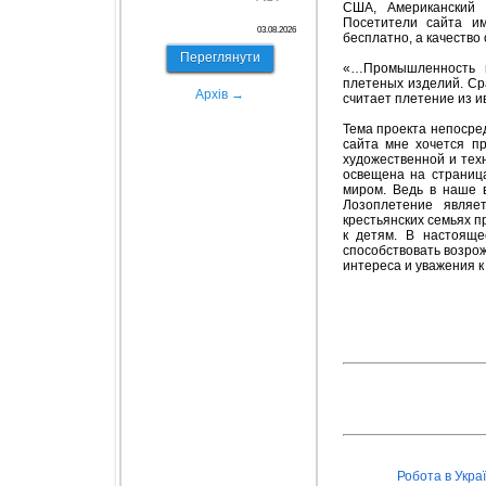
США, Американский
Посетители сайта и
03.08.2026
бесплатно, а качество
Переглянути
«…Промышленность и
плетеных изделий. Сра
Архів →
считает плетение из 
Тема проекта непосре
сайта мне хочется пр
художественной и тех
освещена на страница
миром. Ведь в наше в
Лозоплетение являет
крестьянских семьях п
к детям. В настояще
способствовать возро
интереса и уважения 
Робота в Украї