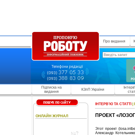
Про видання
Підписка на
Інтерв
КЗпП України
видання
стат
ІНТЕРВ'Ю ТА СТАТТІ
|
ПРОЕКТ «ЛОЗО
ОНЛАЙН ЖУРНАЛ
Этот проект (losa.int
№7
Александр Котельник