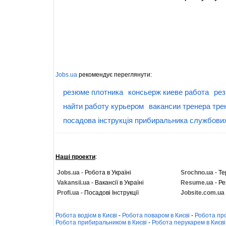
Jobs.ua
рекомендує переглянути:
резюме плотника
консьерж киеве работа
рез
найти работу курьером
вакансии тренера тре
посадова інструкція прибиральника службови
Наші проекти
:
Jobs.ua
- Робота в Україні
Srochno.ua
- Те
Vakansii.ua
- Вакансії в Україні
Resume.ua
- Ре
Profi.ua
- Посадові Інструкції
Jobsite.com.ua
Робота водієм в Києві
-
Робота поваром в Києві
-
Робота про
Робота прибиральником в Києві
-
Робота перукарем в Києві