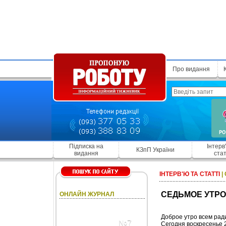
Про видання
Підписка на
Інтерв
КЗпП України
видання
стат
ІНТЕРВ'Ю ТА СТАТТІ
|
СЕДЬМОЕ УТРО
ОНЛАЙН ЖУРНАЛ
Доброе утро всем ра
№7
Сегодня воскресенье 2