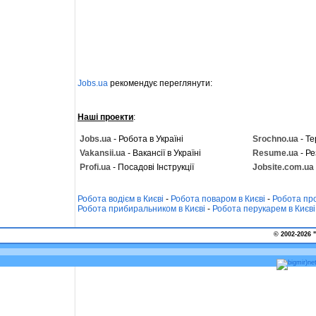
Jobs.ua
рекомендує переглянути:
Наші проекти
:
Jobs.ua
- Робота в Україні
Srochno.ua
- Те
Vakansii.ua
- Вакансії в Україні
Resume.ua
- Ре
Profi.ua
- Посадові Інструкції
Jobsite.com.ua
Робота водієм в Києві
-
Робота поваром в Києві
-
Робота про
Робота прибиральником в Києві
-
Робота перукарем в Києві
© 2002-2026