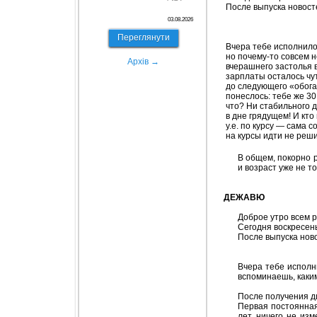
После выпуска новост
03.08.2026
Переглянути
Вчера тебе исполнило
но почему-то совсем 
Архів →
вчерашнего застолья в
зарплаты осталось чут
до следующего «обога
понеслось: тебе же 3
что? Ни стабильного д
в дне грядущем! И кто
у.е. по курсу — сама с
на курсы идти не ре
В общем, покорно р
и возраст уже не то
ДЕЖАВЮ
Доброе утро всем 
Сегодня воскресень
После выпуска нов
Вчера тебе исполн
вспоминаешь, каки
После получения ди
Первая постоянная
лет, ничего не из