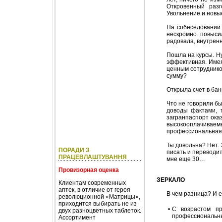
Откровенный раз
Увольнение и новы
На собеседовании 
нескромно повыси
радовала, внутренн
Пошла на курсы. Н
эффективная. Имея
ценным сотруднико
сумму?
Открыла счет в бан
Что не говорили бы
доводы фактами, 
загранпаспорт ока
высокооплачиваемых
профессиональная м
Ты довольна? Нет. 
ПОРАДИ З
писать и переводит
ПРАЦЕВЛАШТУВАННЯ
мне еще 30…
Провизорная оценка
ЗЕРКАЛО
Клиентам современных
аптек, в отличие от героя
В чем разница? И 
революционной «Матрицы»,
приходится выбирать не из
•
С возрастом пр
двух разноцветных таблеток.
профессиональны
Ассортимент