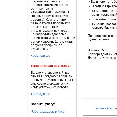
фармакологических
•
Если чего-то тебе
препаратов исчисляется
•
Беседа о карьере
сотнями тысяч
•
Повышение квали
наименований (многие из
гарантированный
которых отпускаются без
•
Если тебя что-то
рецепта). Компетентно
разобраться в порошках и
•
Общение, постоя
пилюлях, каплях и
первым. Идеи вит
ингаляторах (и при этом —
не навредить здоровью
Поздравляю, и наде
пациентов) можно только при
и действовать.
одном условии. Да-да, лишь
получив профильное
образование.
В Киеве 15.00
Как передают синоп
• докладніше
Для вас звучит ко
Українці пішли на локдаун
Багато хто впевнений, що
січневий локдаун залишить
певну частку працівників, які
вимушено знаходяться у
«відпустках», без роботи.
• докладніше
Зверніть увагу:
Робота в Украї
Робота кухарем в Києві